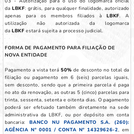
03 - Autorização para o uso do logomarca oficial
da
LBKF
: grátis, para qualquer finalidade, autorizado
apenas para os membros filiados à
LBKF
. A
utilização não autorizada da logomarca
da
LBKF
estará sujeita a processo judicial.
FORMA DE PAGAMENTO PARA FILIAÇÃO DE
NOVA ENTIDADE
Pagamento a vista terá
50%
de desconto no total da
filiação ou pagamento em 6 (seis) parcelas iguais,
sem desconto, sendo que a primeira parcela é paga
no ato da renovação, as outras 5 (cinco) parcelas para
trinta, sessenta, setenta e oitenta dias. O pagamento
poderá ser efetuado também diretamente na sede
administrativa da LBKF, ou por depósito em conta
bancaria:
BANCO NU PAGAMENTO S.A. (260):
AGÊNCIA Nº 0001 / CONTA Nº 14329626-2
, em