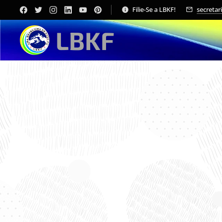
Filie-Se a LBKF!
secretar
LBKF