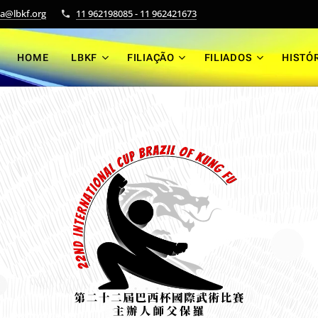
ia@lbkf.org
11 962198085 - 11 962421673
HOME
LBKF
FILIAÇÃO
FILIADOS
HISTÓ