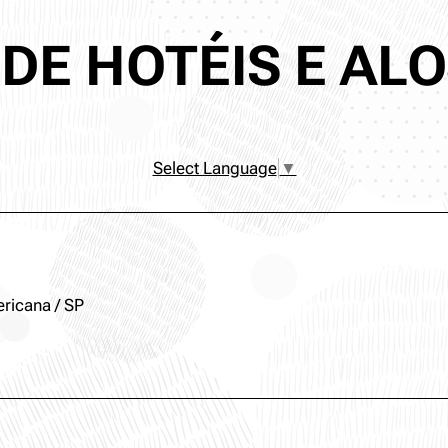
DE HOTÉIS E A
Select Language
▼
ricana / SP