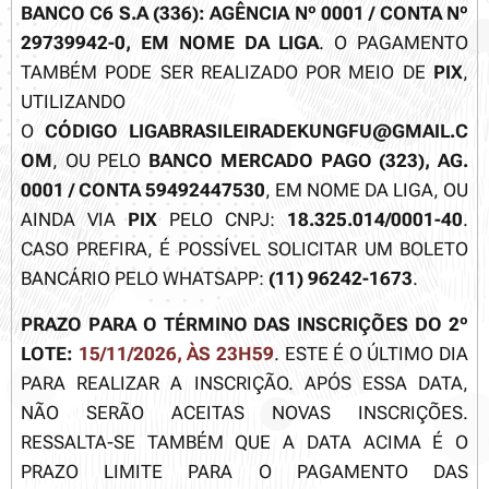
BANCO C6 S.A (336): AGÊNCIA Nº 0001 / CONTA Nº
29739942-0, EM NOME DA LIGA
. O PAGAMENTO
TAMBÉM PODE SER REALIZADO POR MEIO DE
PIX
,
UTILIZANDO
O
CÓDIGO
LIGABRASILEIRADEKUNGFU@GMAIL.C
OM
, OU PELO
BANCO MERCADO PAGO (323), AG.
0001 / CONTA 59492447530
, EM NOME DA LIGA, OU
AINDA VIA
PIX
PELO CNPJ:
18.325.014/0001-40
.
CASO PREFIRA, É POSSÍVEL SOLICITAR UM BOLETO
BANCÁRIO PELO WHATSAPP:
(11) 96242-1673
.
PRAZO PARA O TÉRMINO DAS INSCRIÇÕES DO 2º
LOTE:
15/11/2026, ÀS 23H59
. ESTE É O ÚLTIMO DIA
PARA REALIZAR A INSCRIÇÃO. APÓS ESSA DATA,
NÃO SERÃO ACEITAS NOVAS INSCRIÇÕES.
RESSALTA-SE TAMBÉM QUE A DATA ACIMA É O
PRAZO LIMITE PARA O PAGAMENTO DAS