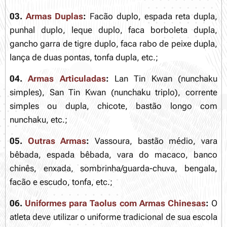
03.
Armas Duplas
:
Facão duplo, espada reta dupla,
punhal duplo, leque duplo, faca borboleta dupla,
gancho garra de tigre duplo, faca rabo de peixe dupla,
lança de duas pontas, tonfa dupla, etc.;
04.
Armas Articuladas
:
Lan Tin Kwan (nunchaku
simples), San Tin Kwan (nunchaku triplo), corrente
simples ou dupla, chicote, bastão longo com
nunchaku, etc.;
05.
Outras Armas
:
Vassoura, bastão médio, vara
bêbada, espada bêbada, vara do macaco, banco
chinês, enxada, sombrinha/guarda-chuva, bengala,
facão e escudo, tonfa, etc.;
06.
Uniformes para Taolus com Armas Chinesas
:
O
atleta deve utilizar o uniforme tradicional de sua escola