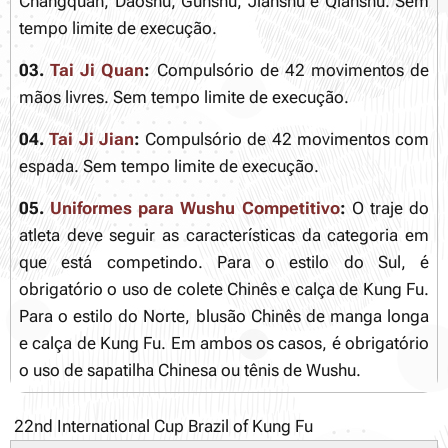
Changquan, Daoshu, Gunshu, Jianshu e Qianshu. Sem
tempo limite de execução.
03.
Tai Ji Quan
:
Compulsório de 42 movimentos de
mãos livres. Sem tempo limite de execução.
04.
Tai Ji Jian
:
Compulsório de 42 movimentos com
espada. Sem tempo limite de execução.
05.
Uniformes para Wushu Competitivo
:
O traje do
atleta deve seguir as características da categoria em
que está competindo. Para o estilo do Sul, é
obrigatório o uso de colete Chinês e calça de Kung Fu.
Para o estilo do Norte, blusão Chinês de manga longa
e calça de Kung Fu. Em ambos os casos, é obrigatório
o uso de sapatilha Chinesa ou tênis de Wushu.
22nd International Cup Brazil of Kung Fu