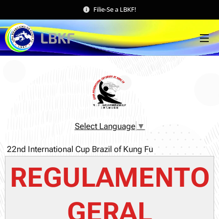
Filie-Se a LBKF!
LBKF
Select Language
▼
22nd International Cup Brazil of Kung Fu
REGULAMENTO
GERAL