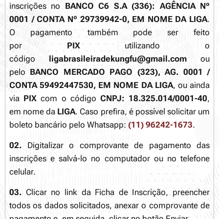
inscrições no
BANCO C6 S.A (336): AGÊNCIA Nº
0001 / CONTA Nº 29739942-0, EM NOME DA LIGA
.
O pagamento também pode ser feito
por
PIX
utilizando o
código
ligabrasileiradekungfu@gmail.com
ou
pelo
BANCO MERCADO PAGO (323), AG. 0001 /
CONTA 59492447530, EM NOME DA LIGA
, ou ainda
via
PIX
com o código
CNPJ: 18.325.014/0001-40
,
em nome da
LIGA
. Caso prefira, é possível solicitar um
boleto bancário pelo Whatsapp:
(11) 96242-1673
.
02.
Digitalizar o comprovante de pagamento das
inscrições e salvá-lo no computador ou no telefone
celular.
03.
Clicar no link da Ficha de Inscrição, preencher
todos os dados solicitados, anexar o comprovante de
pagamento e, em seguida, clicar no botão Enviar.