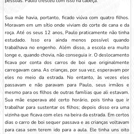
pessoas. Paulo cresceu com isso na cabeça.
Sua mãe havia, portanto, ficado viúva com quatro filhos.
Moravam em um sítio onde viviam do corte de cana e da
roça. Até os seus 12 anos, Paulo praticamente não tinha
estudado. Isso era ainda menos possível quando
trabalhava no engenho. Além disso, a escola era muito
longe e, quando chovia, não conseguia ir. O deslocamento
ficava por conta dos carros de boi que originalmente
carregavam cana. As crianças, por sua vez, esperavam por
eles no meio da estrada. No entanto, às vezes eles
passavam e não paravam para Paulo, seus irmãos e
mesmo para os filhos de outras famílias que ali estavam.
Sua mãe esperava até certo horário, pois tinha que ir
trabalhar para sustentar os filhos; depois disso era uma
vizinha que ficava com eles na beira da estrada. Em certos
dias o carro de boi sequer passava e as crianças voltavam
para casa sem terem ido para a aula. Ele tinha uns oito